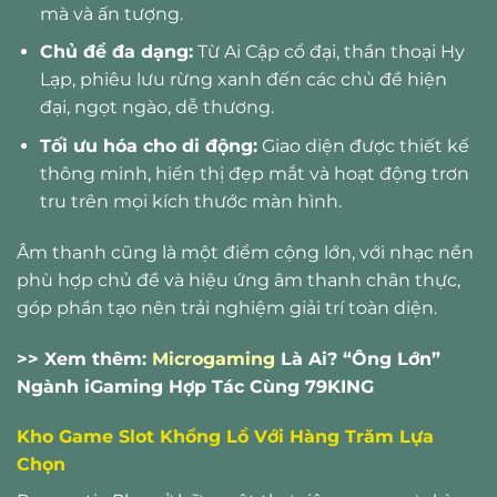
mà và ấn tượng.
Chủ đề đa dạng:
Từ Ai Cập cổ đại, thần thoại Hy
Lạp, phiêu lưu rừng xanh đến các chủ đề hiện
đại, ngọt ngào, dễ thương.
Tối ưu hóa cho di động:
Giao diện được thiết kế
thông minh, hiển thị đẹp mắt và hoạt động trơn
tru trên mọi kích thước màn hình.
Âm thanh cũng là một điểm cộng lớn, với nhạc nền
phù hợp chủ đề và hiệu ứng âm thanh chân thực,
góp phần tạo nên trải nghiệm giải trí toàn diện.
>> Xem thêm:
Microgaming
Là Ai? “Ông Lớn”
Ngành iGaming Hợp Tác Cùng 79KING
Kho Game Slot Khổng Lồ Với Hàng Trăm Lựa
Chọn