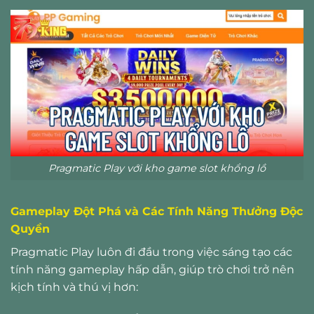
Pragmatic Play với kho game slot khổng lồ
Gameplay Đột Phá và Các Tính Năng Thưởng Độc
Quyền
Pragmatic Play luôn đi đầu trong việc sáng tạo các
tính năng gameplay hấp dẫn, giúp trò chơi trở nên
kịch tính và thú vị hơn: