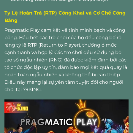
Tỷ Lệ Hoàn Trả (RTP) Công Khai và Cơ Chế Công
Bằng
Pragmatic Play cam kết về tính minh bạch và công
bằng. Hầu hết các trò chơi của họ đều công bố rõ
ràng tỷ lệ RTP (Return to Player), thường ở mức
cạnh tranh và hợp lý. Các trò chơi đều sử dụng bộ
tạo số ngẫu nhiên (RNG) đã được kiểm định bởi các
tổ chức độc lập uy tín, đảm bảo mọi kết quả quay là
hoàn toàn ngẫu nhiên và không thể bị can thiệp.
Điều này mang lại sự yên tâm tuyệt đối cho người
chơi tại 79KING.