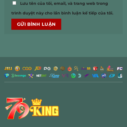
Lưu tên của tôi, email, và trang web trong
trình duyệt này cho lần bình luận kế tiếp của tôi.