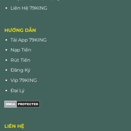
Liên Hệ 79KING
HƯỚNG DẪN
Tải App 79KING
Nạp Tiền
Rút Tiền
Đăng Ký
Vip 79KING
Đại Lý
LIÊN HỆ