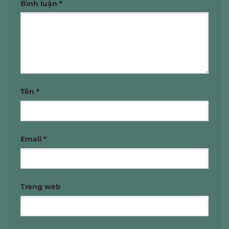
Bình luận
*
Tên
*
Email
*
Trang web