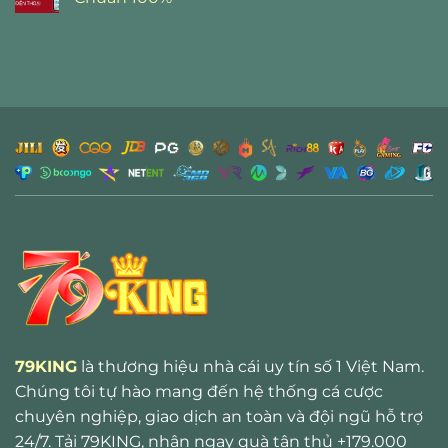
79KING
là thương hiệu nhà cái uy tín số 1 Việt Nam.
Chúng tôi tự hào mang đến hệ thống cá cược
chuyên nghiệp, giao dịch an toàn và đội ngũ hỗ trợ
24/7. Tải 79KING, nhận ngay quà tân thủ +179.000