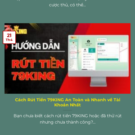
cược thủ, có thể...
21
Th4
Cách Rút Tiền 79KING An Toàn và Nhanh về Tài
Khoản Nhất
Bạn chưa biết cách rút tiền 79KING hoặc đã thử rút
nhưng chưa thành công?...