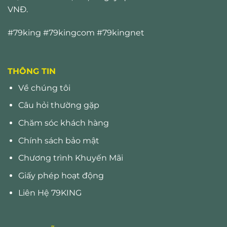
VNĐ.
#79king #79kingcom #79kingnet
THÔNG TIN
Về chúng tôi
Câu hỏi thường gặp
Chăm sóc khách hàng
Chính sách bảo mật
Chương trình Khuyến Mãi
Giấy phép hoạt động
Liên Hệ 79KING