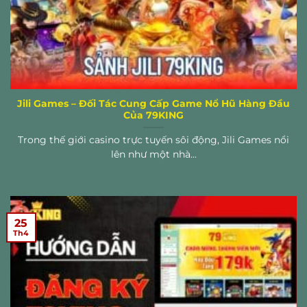
Jili Games – Đối Tác Cung Cấp Game Nổ Hũ Hàng Đầu
Của 79KING
Trong thế giới casino trực tuyến sôi động, Jili Games nổi
lên như một nhà...
25
Th4