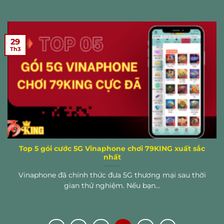
29
Th3
Top 5 gói cước 5G Vinaphone chơi 79KING xuất sắc
nhất
Vinaphone đã chính thức đưa 5G thương mại sau thời
gian thử nghiệm. Nếu bạn...