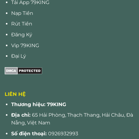
Tải App 79KING
Nạp Tiền
Rút Tiền
Đăng Ký
Vip 79KING
Đại Lý
LIÊN HỆ
Thương hiệu: 79KING
Địa chỉ:
65 Hải Phòng, Thạch Thang, Hải Châu, Đà
Nẵng, Việt Nam
Số điện thoại:
0926932993