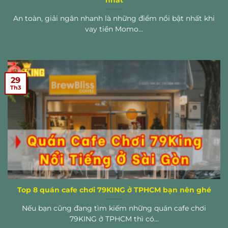
An toàn, giải ngân nhanh là những điểm nổi bật nhất khi
vay tiền Momo...
29
Th3
Top 8 quán cafe chơi 79KING ở TPHCM bạn nên ghé
Nếu bạn cũng đang tìm kiếm những quán cafe chơi
79KING ở TPHCM thì có...