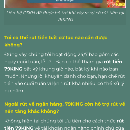
Liên hệ CSKH để được hỗ trợ khi xảy ra sự cố rút tiền tại
79KING
Tôi có thể rút tiền bất cứ lúc nào cần được
không?
Đúng vậy, chúng tôi hoạt động 24/7 bao gồm các
ngày cuối tuần, lễ tết. Bạn có thể tham gia
rút tiền
79KING
bất kỳ khung giờ nào, bất kỳ khi nào bạn
muốn. Nhưng lời khuyên dành cho bạn, hạn chế rút
tiền vào cuối tuần vì lệnh rút khá nhiều, có thể xử lý
bị chậm.
Ngoài rút về ngân hàng, 79KING còn hỗ trợ rút về
nền tảng khác không?
Không, hiện tại chúng tôi ưu tiên cho cách thức
rút
tiền 79KING
về tài khoản ngân hàng chính chủ của