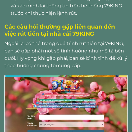
và xác minh lại thông tin trên hệ thống 79KING
trước khi thực hiện lệnh rút.
Các câu hỏi thường gặp liên quan đến
việc rút tiền tại nhà cái 79KING
Ngoài ra, có thể trong quá trình rút tiền tại 79KING,
bạn sẽ gặp phải một số tình huống như mô tả bên
dưới. Hy vọng khi gặp phải, bạn sẽ bình tĩnh để xử lý
theo hướng chúng tôi cung cấp.