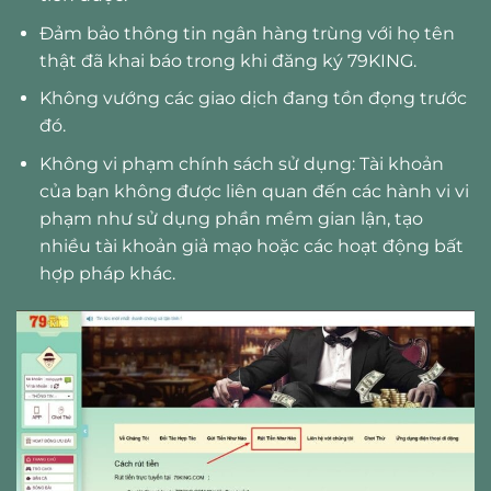
Đảm bảo thông tin ngân hàng trùng với họ tên
thật đã khai báo trong khi đăng ký 79KING.
Không vướng các giao dịch đang tồn đọng trước
đó.
Không vi phạm chính sách sử dụng: Tài khoản
của bạn không được liên quan đến các hành vi vi
phạm như sử dụng phần mềm gian lận, tạo
nhiều tài khoản giả mạo hoặc các hoạt động bất
hợp pháp khác.