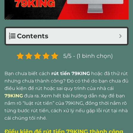
Contents
5/5 - (1 bình chọn)
Bạn chưa biết cách
rút tiền 79KING
hoặc đã thử rút
nhưng chưa thành công? Đó có thể do bạn chưa đủ
điều kiện để rút hoặc sai quy trình của nhà cái
79KING
đưa ra. Xem hết bài hướng dẫn này để bạn
nắm rõ “luật rút tiền” của 79KING, đồng thời nắm rõ
từng bước rút tiền, cách xử lý nếu gặp lỗi rút tại nhà
cái chúng tôi nhé.
Điều kiện để rút tiền 79KING thành công