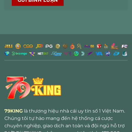
79KING
là thương hiệu nhà cái uy tín số 1 Việt Nam.
Chúng tôi tự hào mang đến hệ thống cá cược
chuyên nghiệp, giao dịch an toàn và đội ngũ hỗ trợ