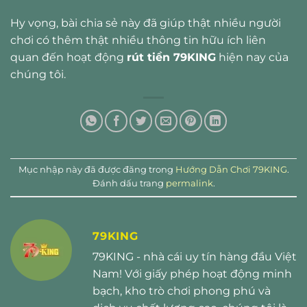
Hy vọng, bài chia sẻ này đã giúp thật nhiều người
chơi có thêm thật nhiều thông tin hữu ích liên
quan đến hoạt động
rút tiền 79KING
hiện nay của
chúng tôi.
Mục nhập này đã được đăng trong
Hướng Dẫn Chơi 79KING
.
Đánh dấu trang
permalink
.
79KING
79KING - nhà cái uy tín hàng đầu Việt
Nam! Với giấy phép hoạt động minh
bạch, kho trò chơi phong phú và