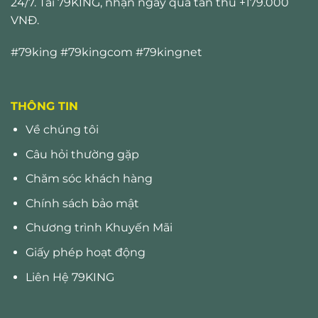
24/7. Tải 79KING, nhận ngay quà tân thủ +179.000
VNĐ.
#79king #79kingcom #79kingnet
THÔNG TIN
Về chúng tôi
Câu hỏi thường gặp
Chăm sóc khách hàng
Chính sách bảo mật
Chương trình Khuyến Mãi
Giấy phép hoạt động
Liên Hệ 79KING