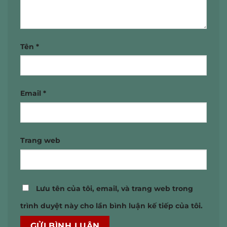
Tên
*
Email
*
Trang web
Lưu tên của tôi, email, và trang web trong
trình duyệt này cho lần bình luận kế tiếp của tôi.