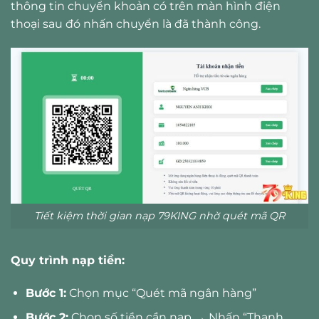
thông tin chuyển khoản có trên màn hình điện
thoại sau đó nhấn chuyển là đã thành công.
Tiết kiệm thời gian nạp 79KING nhờ quét mã QR
Quy trình nạp tiền:
Bước 1:
Chọn mục “Quét mã ngân hàng”
Bước 2:
Chọn số tiền cần nạp → Nhấn “Thanh