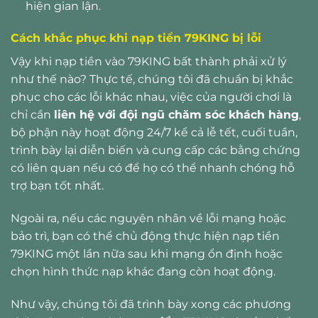
hiện gian lận.
Cách khắc phục khi nạp tiền 79KING bị lỗi
Vậy khi nạp tiền vào 79KING bất thành phải xử lý
như thế nào? Thực tế, chúng tôi đã chuẩn bị khắc
phục cho các lỗi khác nhau, việc của người chơi là
chỉ cần
liên hệ với đội ngũ chăm sóc khách hàng
,
bộ phận này hoạt động 24/7 kể cả lễ tết, cuối tuần,
trình bày lại diễn biến và cung cấp các bằng chứng
có liên quan nếu có để họ có thể nhanh chóng hỗ
trợ bạn tốt nhất.
Ngoài ra, nếu các nguyên nhân về lỗi mạng hoặc
bảo trì, bạn có thể chủ động thực hiện nạp tiền
79KING một lần nữa sau khi mạng ổn định hoặc
chọn hình thức nạp khác đang còn hoạt động.
Như vậy, chúng tôi đã trình bày xong các phương