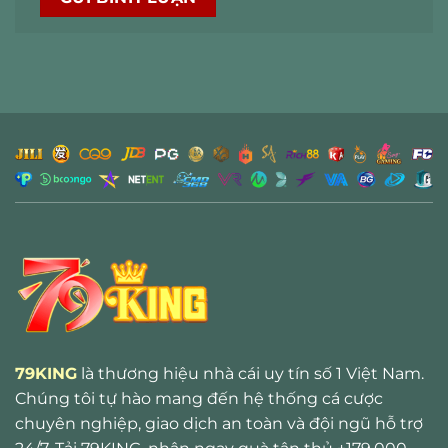
79KING
là thương hiệu nhà cái uy tín số 1 Việt Nam.
Chúng tôi tự hào mang đến hệ thống cá cược
chuyên nghiệp, giao dịch an toàn và đội ngũ hỗ trợ