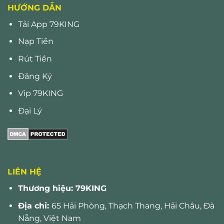
HƯỚNG DẪN
Tải App 79KING
Nạp Tiền
Rút Tiền
Đăng Ký
Vip 79KING
Đại Lý
LIÊN HỆ
Thương hiệu: 79KING
Địa chỉ:
65 Hải Phòng, Thạch Thang, Hải Châu, Đà
Nẵng, Việt Nam