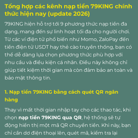
Tổng hợp các kênh nạp tiền 79KING chính
thức hiện nay (update 2026)
79KING hiện hỗ trợ tới 9 phương thức nạp tiền đa
dạng, mang đến sự linh hoạt tối đa cho người chơi.
Từ các ví điện tử phổ biến như Momo, ZaloPay đến
tiền điện tử USDT hay thẻ cào truyền thống, bạn có
thể dễ dàng lựa chọn phương thức phù hợp với
nhu cầu và điều kiện cá nhân. Điều này không chỉ
giúp tiết kiệm thời gian mà còn đảm bảo an toàn và
bảo mật thông tin.
1. Nạp tiền 79KING bằng cách quét QR ngân
hàng
Thay vì mất thời gian nhập tay cho các thao tác, khi
chọn
nạp tiền 79KING qua QR
, hệ thống sẽ tự
động hiển thị một mã QR chuyển tiền. Khi này, bạn
chỉ cần dơ điện thoại lên, quét mã, kiểm tra lại