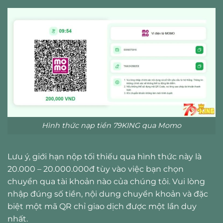
Hình thức nạp tiền 79KING qua Momo
Lưu ý, giới hạn nộp tối thiếu qua hình thức này là
20.000 – 20.000.000đ tùy vào việc bạn chọn
chuyển qua tài khoản nào của chúng tôi. Vui lòng
nhập đúng số tiền, nội dung chuyển khoản và đặc
biệt một mã QR chỉ giao dịch được một lần duy
nhất.