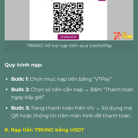
79KING hỗ trợ nạp tiền qua ViettelPay
Quy trình nạp:
Bước 1:
Chọn mục nạp tiền bằng “VTPay”
Bước 2:
Chọn số tiền cần nạp → Bấm “Thanh toán
ngay bây giờ”
Bước 3:
Trang thanh toán hiển thị → Sử dụng mã
QR hoặc thông tin trên màn hình để thanh toán.
8. Nạp tiền 79KING bằng USDT