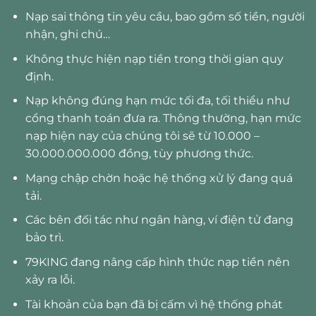
Nạp sai thông tin yêu cầu, bao gồm số tiền, người
nhận, ghi chú…
Không thực hiện nạp tiền trong thời gian quy
định.
Nạp không đúng hạn mức tối đa, tối thiểu như
cổng thanh toán đưa ra. Thông thường, hạn mức
nạp hiện nay của chúng tôi sẽ từ 10.000 –
30.000.000.000 đồng, tùy phương thức.
Mạng chập chờn hoặc hệ thống xử lý đang quá
tải.
Các bên đối tác như ngân hàng, ví điện tử đang
bảo trì.
79KING đang nâng cấp hình thức nạp tiền nên
xảy ra lỗi.
Tài khoản của bạn đã bị cấm vì hệ thống phát