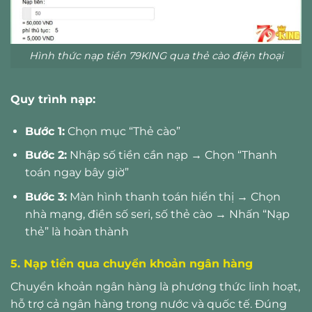
Hình thức nạp tiền 79KING qua thẻ cào điện thoại
Quy trình nạp:
Bước 1:
Chọn mục “Thẻ cào”
Bước 2:
Nhập số tiền cần nạp → Chọn “Thanh
toán ngay bây giờ”
Bước 3:
Màn hình thanh toán hiển thị → Chọn
nhà mạng, điền số seri, số thẻ cào → Nhấn “Nạp
thẻ” là hoàn thành
5. Nạp tiền qua chuyển khoản ngân hàng
Chuyển khoản ngân hàng là phương thức linh hoạt,
hỗ trợ cả ngân hàng trong nước và quốc tế. Đúng