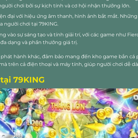
gười chơi bởi sự kịch tính và cơ hội nhận thưởng lớn.
iện đại với hiệu ứng âm thanh, hình ảnh bắt mắt. Nhữn
a người chơi tại 79KING.
 vào sự sáng tạo và tính giải trí, với các game như Fie
đa dạng và phần thưởng giá trị.
hà phát hành khác, đảm bảo mang đến kho game bắn cá p
mà trên cả điện thoại và máy tính, giúp người chơi dễ dà
 tại 79KING