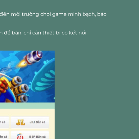
 đến môi trường chơi game minh bạch, bảo
để bàn, chỉ cần thiết bị có kết nối