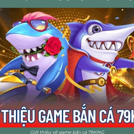
Giới thiệu về game bắn cá 79KING