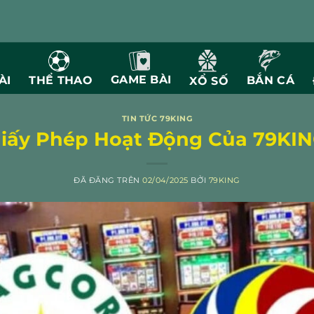
GAME BÀI
ÀI
THỂ THAO
BẮN CÁ
XỔ SỐ
TIN TỨC 79KING
iấy Phép Hoạt Động Của 79KI
ĐÃ ĐĂNG TRÊN
02/04/2025
BỞI
79KING