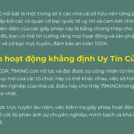
G nổi bật là một trong số ít các nhà cái sở hữu nền tảng
p bởi các cơ quan cờ bạc quốc tế uy tín và cam kết chí
ện diện của các giấy phép này là bằng chứng thép cho
o đó, bạn có thể tin tưởng rằng mọi hoạt động và sản p
 về cờ bạc trực tuyến, đảm bảo an toàn 100%.
p hoạt động khẳng định Uy Tín C
COR, 79KING còn nỗ lực và đạt được sự công nhận từ nhi
 quy mô của các tổ chức này có thể khác nhau, việc sở 
uyên nghiệp của nhà cái. Điều này cho thấy 79KINGkhô
e nhất.
ợc trực tuyến lâu năm, việc kiểm tra giấy phép hoạt độn
tố cốt lõi phản ánh sự chuyên nghiệp, minh bạch và kh
ế.