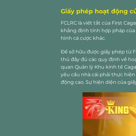
Giấy phép hoạt động c
FCLRC là viết tắt của First Cag
khẳng định tính hợp pháp của 7
hình cá cược khác.
Để sở hữu được giấy phép từ F
thủ đầy đủ các quy định về ho
quan Quản lý Khu kinh tế Cagay
yêu cầu nhà cái phải thực hiện 
động cao. Sự hiện diện của giấ