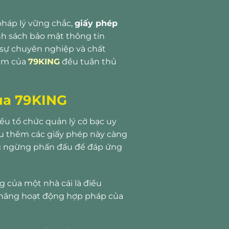
 pháp lý vững chắc,
giấy phép
nh sách bảo mật thông tin
 sự chuyên nghiệp và chất
hẩm của
79KING
đều tuân thủ
ủa 79KING
ều tổ chức quản lý cờ bạc uy
hữu thêm các giấy phép này càng
ng ngừng phấn đấu để đáp ứng
g của một nhà cái là điều
ả năng hoạt động hợp pháp của