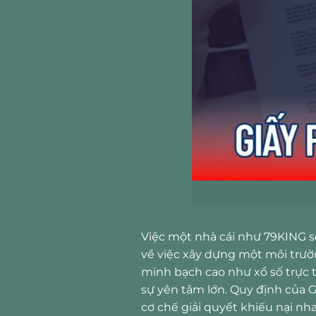
Việc một nhà cái như 79KING s
về việc xây dựng một môi trường
minh bạch cao như xổ số trực tu
sự yên tâm lớn. Quy định của GS
cơ chế giải quyết khiếu nại nh