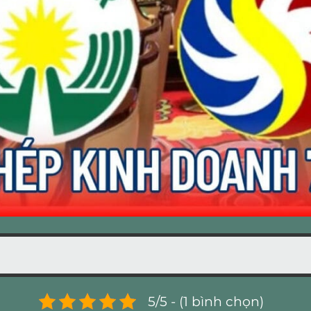
5/5 - (1 bình chọn)