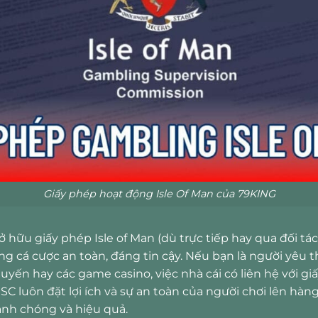
Giấy phép hoạt động Isle Of Man của 79KING
ở hữu giấy phép Isle of Man (dù trực tiếp hay qua đối t
 cá cược an toàn, đáng tin cậy. Nếu bạn là người yêu thí
yến hay các game casino, việc nhà cái có liên hệ với giấ
C luôn đặt lợi ích và sự an toàn của người chơi lên hàng
anh chóng và hiệu quả.