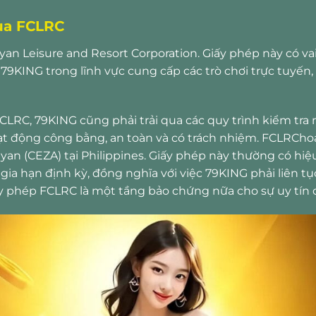
ủa FCLRC
ayan Leisure and Resort Corporation. Giấy phép này có va
9KING trong lĩnh vực cung cấp các trò chơi trực tuyến, 
CLRC, 79KING cũng phải trải qua các quy trình kiểm tra
ạt động công bằng, an toàn và có trách nhiệm. FCLRCho
an (CEZA) tại Philippines. Giấy phép này thường có hiệu 
gia hạn định kỳ, đồng nghĩa với việc 79KING phải liên tụ
y phép FCLRC là một tầng bảo chứng nữa cho sự uy tín c